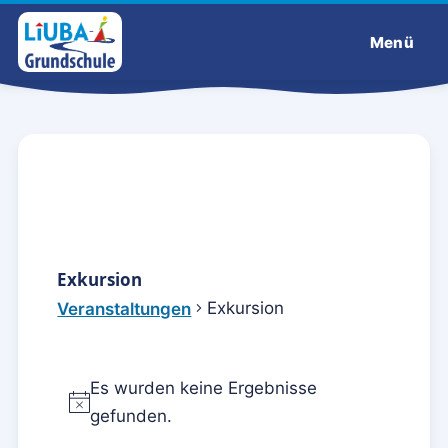
Menü
Liuba-Grundschule
Exkursion
Exkursion
Veranstaltungen
Veranstaltungen
Es wurden keine Ergebnisse
H
gefunden.
i