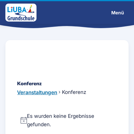
Menü
Liuba-Grundschule
Konferenz
Konferenz
Veranstaltungen
Veranstaltungen
Es wurden keine Ergebnisse
H
gefunden.
i