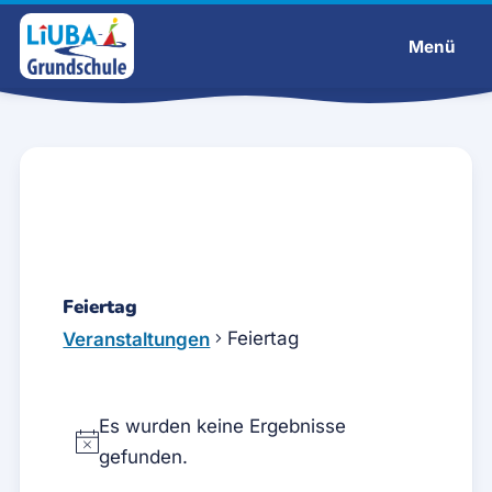
Menü
Liuba-Grundschule
Feiertag
Feiertag
Veranstaltungen
Veranstaltungen
Es wurden keine Ergebnisse
H
gefunden.
i