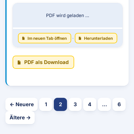
PDF wird geladen …
Im neuen Tab öffnen
·
Herunterladen
PDF als Download
Seitennummerierung 
← Neuere
1
2
3
4
…
6
Ältere →